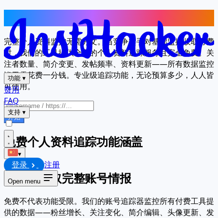
高级资料追踪，零费用
完整个人资料监控无需分文。当竞争对手对基础监控收取月费
时，我们的工具提供全面的个人资料追踪服务且完全免费。关
注者数量、简介变更、发帖频率、资料更新——所有数据监控
皆无需花费一分钱。专业级追踪功能，无论预算多少，人人皆
功能
▾
可使用。
费用
FAQ
支持
▾
开始
免费个人资料追踪功能涵盖
▾
登录
注册
零成本获取完整账号情报
Open menu
免费不代表功能受限。我们的账号追踪器监控所有付费工具提
供的数据——粉丝增长、关注变化、简介编辑、头像更新、发