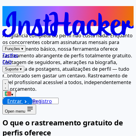
Rastreamento de perfil premium,
preço zero
A vigilância completa do perfil não custa nada. Enquanto
os concorrentes cobram assinaturas mensais para
monitoramento básico, nossa ferramenta oferece
Funções
▾
Tarifas
rastreamento abrangente de perfis totalmente gratuito.
FAQ
Contagem de seguidores, alterações na biografia,
frequência de postagens, atualizações de perfil — tudo
Suporte
▾
monitorado sem gastar um centavo. Rastreamento de
nível profissional acessível a todos, independentemente
do orçamento.
▾
Entrar
Registro
Iniciar
Open menu
O que o rastreamento gratuito de
perfis oferece