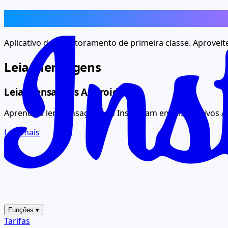
Recursos
Aplicativo de monitoramento de primeira classe. Aproveit
Leia mensagens
Leia mensagens Android
Aprenda a ler mensagens do Instagram em dispositivos A
Leia mais
Funções
▾
Tarifas