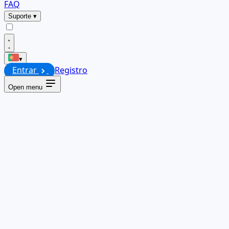
FAQ
Suporte
▾
▾
Entrar
Registro
Open menu