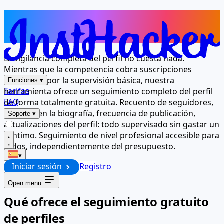
Seguimiento de perfiles premium,
sin coste alguno
La vigilancia completa del perfil no cuesta nada.
Mientras que la competencia cobra suscripciones
mensuales por la supervisión básica, nuestra
Funciones
▾
Tarifas
herramienta ofrece un seguimiento completo del perfil
FAQ
de forma totalmente gratuita. Recuento de seguidores,
cambios en la biografía, frecuencia de publicación,
Soporte
▾
actualizaciones del perfil: todo supervisado sin gastar un
céntimo. Seguimiento de nivel profesional accesible para
todos, independientemente del presupuesto.
▾
Iniciar sesión
Registro
Iniciar
Open menu
Qué ofrece el seguimiento gratuito
de perfiles