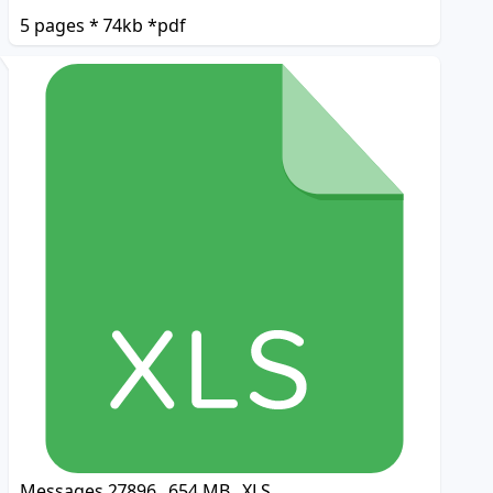
5 pages * 74kb *pdf
Messages
27896
654 MB
XLS