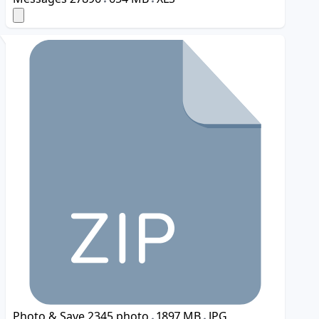
Photo & Save
2345 photo
1897 MB
JPG