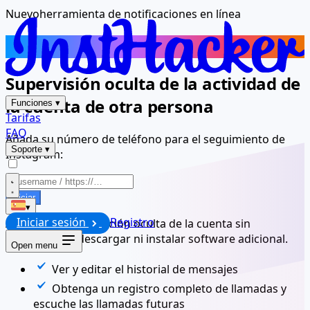
Nuevo
herramienta de notificaciones en línea
Rastreador en línea de Instagram
Supervisión oculta de la actividad de
la cuenta de otra persona
Funciones
▾
Tarifas
FAQ
Añada su número de teléfono para el seguimiento de
Soporte
▾
Instagram:
Iniciar
▾
Iniciar sesión
Registro
Accede a la información oculta de la cuenta sin
necesidad de descargar ni instalar software adicional.
Open menu
Ver y editar el historial de mensajes
Obtenga un registro completo de llamadas y
escuche las llamadas futuras