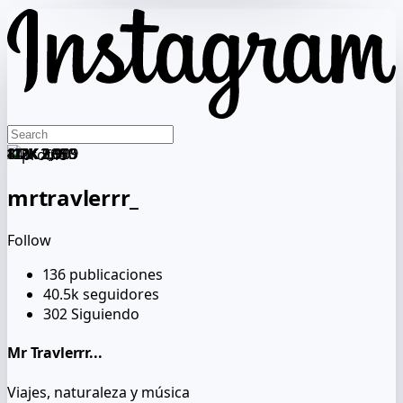
412K
412K
112K
841K
120K
112K
2,090
2,090
2,909
1,993
909
3,909
mrtravlerrr_
Follow
136
publicaciones
40.5k
seguidores
302
Siguiendo
Mr Travlerrr...
Viajes, naturaleza y música