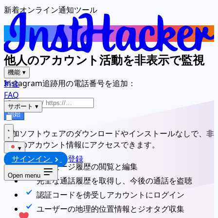
新着
オンライン通知ツール
Instagramオンライントラッカー
他人のアカウント活動を非表示で監視
機能
▾
Instagram追跡用の電話番号を追加：
料金
FAQ
サポート
▾
開始
追加ソフトウェアのダウンロードやインストールなしで、非
表示のアカウント情報にアクセスできます。
▾
サインイン
登録
メッセージ履歴の閲覧と編集
Open menu
完全な通話履歴を取得し、今後の通話を盗聴
認証コードを傍受しアカウントにログイン
ユーザーの地理的位置情報とジオタグ収集