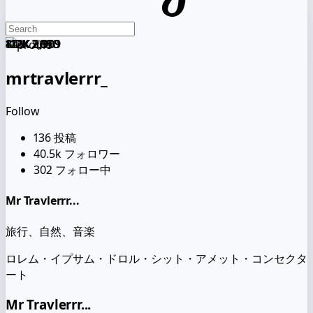
412K
412K
112K
841K
120K
112K
2,090
2,090
2,909
1,993
909
3,909
mrtravlerrr_
Follow
136
投稿
40.5k
フォロワー
302
フォロー中
Mr Travlerrr...
旅行、自然、音楽
ロレム・イプサム・ドロル・シット・アメット・コンセクタ
ート
Mr Travlerrr...