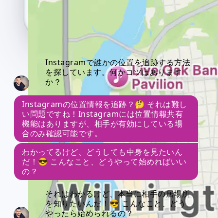
Instagramで誰かの位置を追跡する方法
を探しています。何かコツはあります
か？
Instagramの位置情報を追跡？🤔 それは難し
い問題ですね！Instagramには位置情報共有
機能はありますが、相手が有効にしている場
合のみ確認可能です。
わかってるけど、どうしても中身を見たいん
だ！😎 こんなこと、どうやって始めればいい
の？
それはわかるけど、本当に相手の居場所
を知りたいんだ！😎 こんなこと、どう
やったら始められるの？