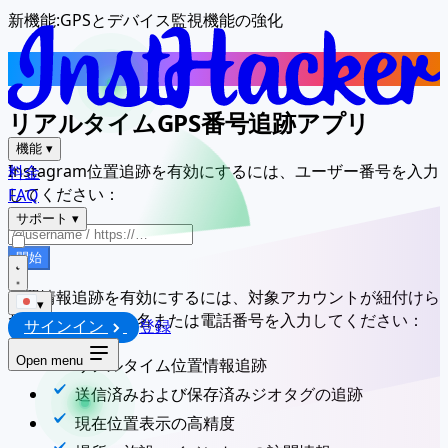
新機能:
GPSとデバイス監視機能の強化
追跡
Instagram位置情報
リアルタイムGPS番号追跡アプリ
機能
▾
Instagram位置追跡を有効にするには、ユーザー番号を入力
料金
してください：
FAQ
サポート
▾
開始
位置情報追跡を有効にするには、対象アカウントが紐付けら
▾
れているユーザー名または電話番号を入力してください：
サインイン
登録
Open menu
リアルタイム位置情報追跡
送信済みおよび保存済みジオタグの追跡
現在位置表示の高精度