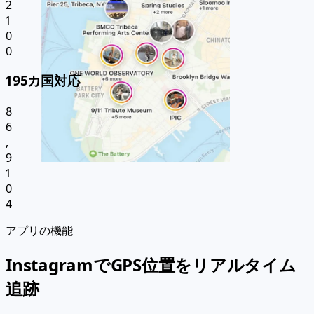
2
1
0
0
195カ国対応
8
6
,
9
1
0
4
アプリの機能
InstagramでGPS位置をリアルタイム
追跡