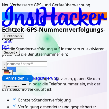
Neu:
Verbesserte GPS- und Geräteüberwachung
Verfolgen
Instagram-Standort
Echtzeit-GPS-Nummernverfolgungs-
App
Funktionen
▾
Tarife
FAQ
Um die Standortverfolgung auf Instagram zu aktivieren,
Support
▾
geben Sie die Benutzernummer ein:
Starten
▾
Anmelden
Registrierung
Um die Geolokalisierung zu aktivieren, geben Sie den
Benutzernamen oder die Telefonnummer ein, mit der
Open menu
das Zielkonto verknüpft ist:
Echtzeit-Standortverfolgung
Verfolgung gesendeter und gespeicherter