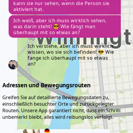
kann sie nur sehen, wenn die Person sie
aktiviert hat.
Ich weiß, aber ich muss wirklich sehen,
was darin steht! 😎 Wie fängt man
überhaupt mit so etwas an?
Ich verstehe, aber ich muss wirklich
wissen, wo sie sich befinden! 😎 Wie
fange ich überhaupt mit so etwas
an?
Adressen und Bewegungsrouten
Greifen Sie auf detaillierte Bewegungsdaten zu,
einschließlich besuchter Orte und zurückgelegter
Routen. Unsere App garantiert nicht, dass ein Schritt
unbemerkt bleibt, alles wird reibungslos verfolgt.