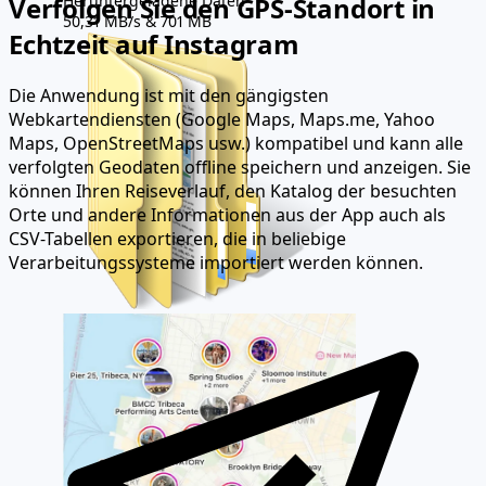
Heruntergeladene Daten
Verfolgen Sie den GPS-Standort in
50,31 MB/s & 701 MB
Echtzeit auf Instagram
Die Anwendung ist mit den gängigsten
Webkartendiensten (Google Maps, Maps.me, Yahoo
Maps, OpenStreetMaps usw.) kompatibel und kann alle
verfolgten Geodaten offline speichern und anzeigen. Sie
können Ihren Reiseverlauf, den Katalog der besuchten
Orte und andere Informationen aus der App auch als
CSV-Tabellen exportieren, die in beliebige
Verarbeitungssysteme importiert werden können.