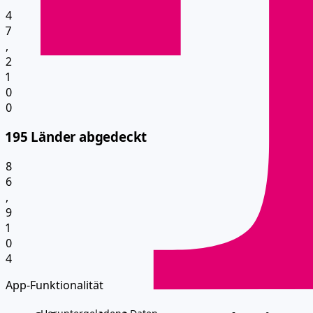
4
7
,
2
1
0
0
195 Länder abgedeckt
8
6
,
9
1
0
4
App-Funktionalität