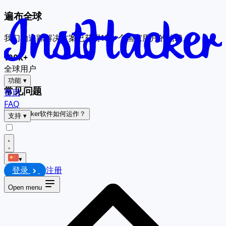
遍布全球
我们的追踪解决方案已获得195+个国家用户的信赖。
100k+
全球用户
功能
▾
常见问题
费用
FAQ
InstHacker软件如何运作？
支持
▾
▾
登录
注册
Open menu