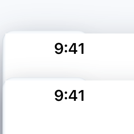
Recovery route detected
Instagram · Yesterday
902626