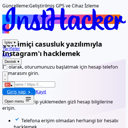
Güncelleme:
Geliştirilmiş GPS ve Cihaz İzleme
Başka bir Instagram hesabını takip
et
Çevrimiçi casusluk yazılımıyla
İşlev
▾
Tarifeler
Instagram'ı hacklemek
FAQ
Destek
▾
İlk olarak, oturumunuzu başlatmak için hesap telefon
numarasını girin.
▾
Giriş yap
Kayıt
Başlat
Ek yazılım indirip yüklemeden gizli hesap bilgilerine
Open menu
erişin.
Telefona erişim olmadan herhangi bir hesabı
hacklemek