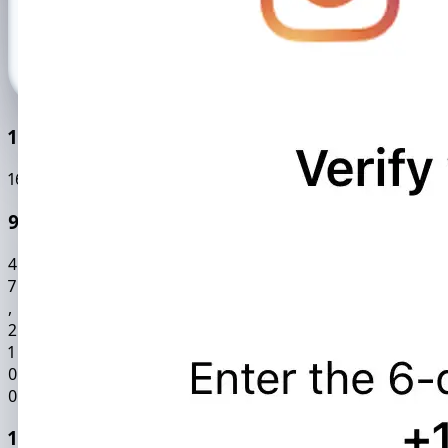
100.000'den fazla aktif kullanıcı
169484
0
99,9% Doğruluk Oranı
4
7
,
2
1
0
0
195 Ülke Kapsamı