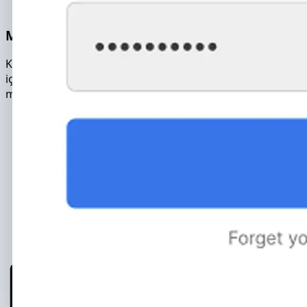
Metin ve Sesli Mesajlar
Kopyalanan arşiv, hacklenen hesabın tam veritabanını
içerir. Mesaj arşivi şunları içerir: metin, sesli ve görüntülü
mesajlar.