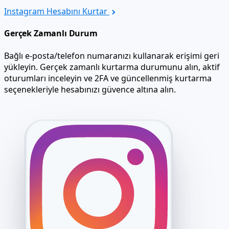
Instagram Hesabını Kurtar
Gerçek Zamanlı Durum
Bağlı e-posta/telefon numaranızı kullanarak erişimi geri
yükleyin. Gerçek zamanlı kurtarma durumunu alın, aktif
oturumları inceleyin ve 2FA ve güncellenmiş kurtarma
seçenekleriyle hesabınızı güvence altına alın.
Access package
Ready
Login candidate
@••••••
Password
••••••••
Recovery route
Prepared
Archive
Locked
Exact values after activation
Access package
Ready