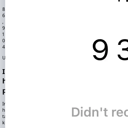
8
6
,
9
1
0
4
Uygulama işlevselliği
InstHacker ile Instagram profilini
hackleyip izleyerek, aşağıdaki veri
paketlerine erişebileceksin:
Instagram casus uygulaması, başka bir kişinin Instagram
hesabını sadece 15 dakika içinde hackler. Yazılım
tarafından kullanılan hackleme yöntemlerinin
kombinasyonu, hacklemenin maksimum güvenilirliğini
ve gizliliğini sağlar.