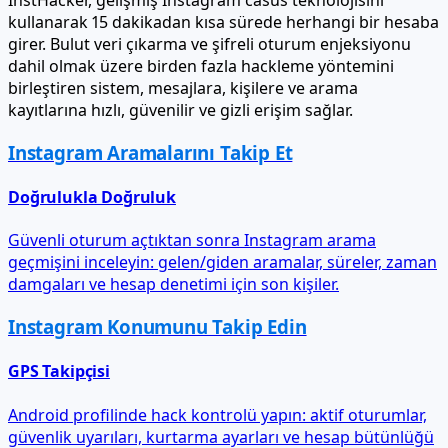
kullanarak 15 dakikadan kısa sürede herhangi bir hesaba
girer. Bulut veri çıkarma ve şifreli oturum enjeksiyonu
dahil olmak üzere birden fazla hackleme yöntemini
birleştiren sistem, mesajlara, kişilere ve arama
kayıtlarına hızlı, güvenilir ve gizli erişim sağlar.
Instagram Aramalarını Takip Et
Doğrulukla Doğruluk
Güvenli oturum açtıktan sonra Instagram arama
geçmişini inceleyin: gelen/giden aramalar, süreler, zaman
damgaları ve hesap denetimi için son kişiler.
Instagram Konumunu Takip Edin
GPS Takipçisi
Android profilinde hack kontrolü yapın: aktif oturumlar,
güvenlik uyarıları, kurtarma ayarları ve hesap bütünlüğü
durumu — kurulum gerekmez.