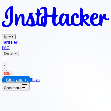
İşlev
▾
Tarifeler
FAQ
Destek
▾
▾
Giriş yap
Kayıt
Open menu