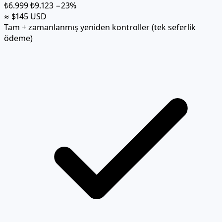
₺6.999
₺9.123
−23%
≈ $145 USD
Tam + zamanlanmış yeniden kontroller (tek seferlik
ödeme)