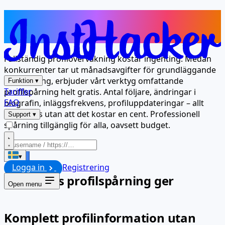
Premiumprofilspårning, utan
kostnad
Fullständig profilövervakning kostar ingenting. Medan
konkurrenter tar ut månadsavgifter för grundläggande
övervakning, erbjuder vårt verktyg omfattande
Funktion
▾
Tariffer
profilspårning helt gratis. Antal följare, ändringar i
FAQ
biografin, inläggsfrekvens, profiluppdateringar – allt
övervakas utan att det kostar en cent. Professionell
Support
▾
spårning tillgänglig för alla, oavsett budget.
Starta
▾
Logga in
Registrering
Vad gratis profilspårning ger
Open menu
Komplett profilinformation utan