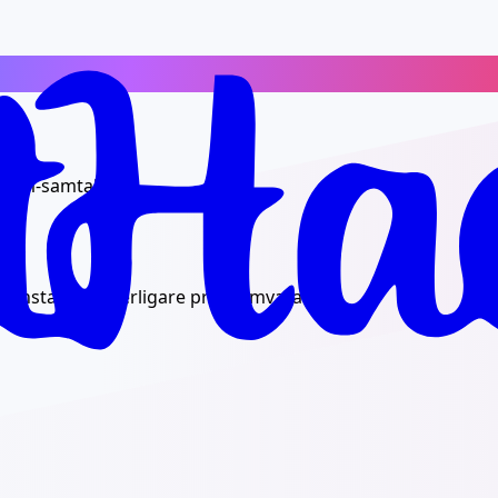
gram-samtal för:
ch installera ytterligare programvara.