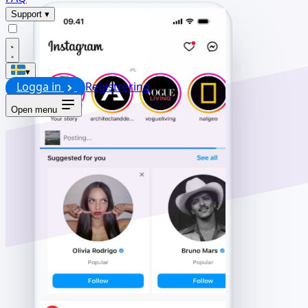
Support
▾
▾
Logga in
Registrering
Open menu