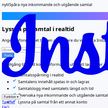
nytt
Spåra nya inkommande och utgående samtal
Instagram-samtalsspårare
Lyssna på samtal i realtid
Ange telefonnumret till den användare du vill spåra Insta
Starta
Få tillgång till dold kontoinformation utan att ladda ner o
Samtalsspårning i realtid
Samtalens innehåll spelas in och lagras
Samtalslogg med samtalets längd och tid
Övervaka nya inkommande och utgående samtal
Funktion
▾
Tariffer
Lyssna på samtal från ett annat konto
FAQ