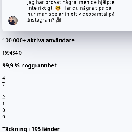
Jag har provat några, men de hjälpte
inte riktigt. 🤓 Har du några tips på
hur man spelar in ett videosamtal på
Instagram? 🎥
100 000+ aktiva användare
169484
0
99,9 % noggrannhet
4
7
,
2
1
0
0
Täckning i 195 länder