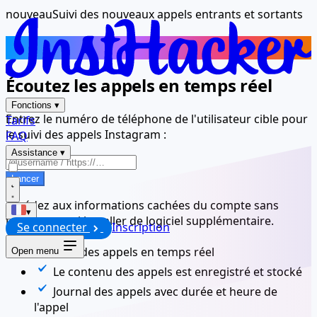
nouveau
Suivi des nouveaux appels entrants et sortants
Suivi des appels Instagram
Écoutez les appels en temps réel
Fonctions
▾
Entrez le numéro de téléphone de l'utilisateur cible pour
Tarifs
le suivi des appels Instagram :
FAQ
Assistance
▾
Lancer
Accédez aux informations cachées du compte sans
▾
télécharger ni installer de logiciel supplémentaire.
Se connecter
Inscription
Suivi des appels en temps réel
Open menu
Le contenu des appels est enregistré et stocké
Journal des appels avec durée et heure de
l'appel