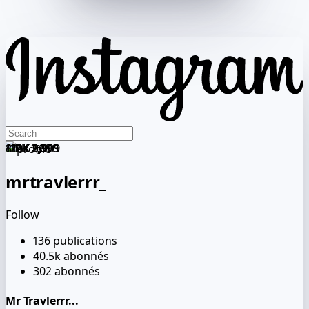
412K
412K
112K
841K
120K
112K
2,090
2,090
2,909
1,993
909
3,909
mrtravlerrr_
Follow
136
publications
40.5k
abonnés
302
abonnés
Mr Travlerrr...