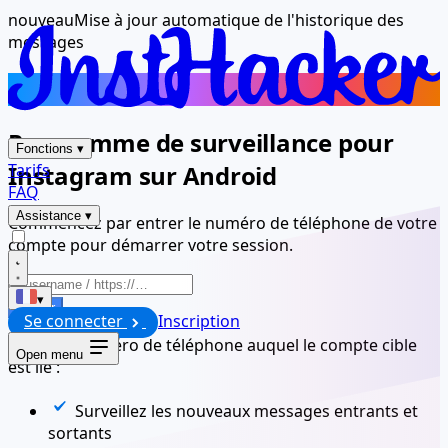
nouveau
Mise à jour automatique de l'historique des
messages
Application Android Spy Instagram
Programme de surveillance pour
Fonctions
▾
Instagram sur Android
Tarifs
FAQ
Assistance
▾
Commencez par entrer le numéro de téléphone de votre
compte pour démarrer votre session.
▾
Lancer
Se connecter
Inscription
Entrez le numéro de téléphone auquel le compte cible
Open menu
est lié :
Surveillez les nouveaux messages entrants et
sortants