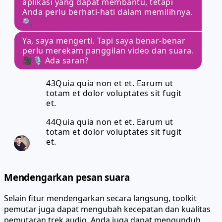
aplikasi yang dapat membantu, tetapi
Anda perlu berhati-hati dalam memilihnya.
🔍
Ya, saya mengerti. Tapi saya benar-benar
perlu merekam panggilan video dan suara.
🎥🎙️ Ada saran?
43Quia quia non et et. Earum ut
totam et dolor voluptates sit fugit
et.
44Quia quia non et et. Earum ut
totam et dolor voluptates sit fugit
et.
Mendengarkan pesan suara
Selain fitur mendengarkan secara langsung, toolkit
pemutar juga dapat mengubah kecepatan dan kualitas
pemutaran trek audio. Anda juga dapat mengunduh