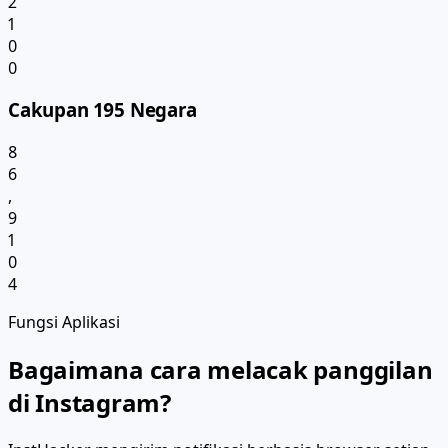
2
1
0
0
Cakupan 195 Negara
8
6
,
9
1
0
4
Fungsi Aplikasi
Bagaimana cara melacak panggilan
di Instagram?