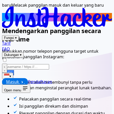
baru
Melacak panggilan masuk dan keluar yang baru
Pelacak Panggilan Instagram
Mendengarkan panggilan secara
real-time
Fungsi
▾
Tarif
FAQ
Masukkan nomor telepon pengguna target untuk
Dukungan
▾
pelacakan panggilan Instagram:
Mulai
▾
Masuk
Pendaftaran
Akses informasi akun tersembunyi tanpa perlu
mengunduh dan menginstal perangkat lunak tambahan.
Open menu
Pelacakan panggilan secara real-time
Isi panggilan direkam dan disimpan
Riwayat panggilan dengan durasi dan waktu