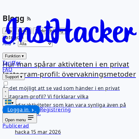
Blogg
Alla
hacka
Marknadsföring
Kategori
Alla
Funktion
▾
Hur man spårar aktiviteten i en privat
Tariffer
FAQ
Instagram-profil: övervakningsmetoder
Support
▾
Är det möjligt att se vad som händer i en privat
Instagram-profil? Vi förklarar vilka
▾
användaraktiviteter som kan vara synliga även på
Logga in
Registrering
privata konton.
Open menu
Publicerad
hacka
15 mar 2026