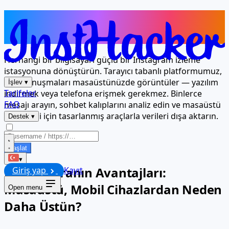
Bilgisayarınız Artık Bir Instagram
Mesaj Görüntüleyicisi
Herhangi bir bilgisayarı güçlü bir Instagram izleme
istasyonuna dönüştürün. Tarayıcı tabanlı platformumuz,
özel konuşmaları masaüstünüzde görüntüler — yazılım
İşlev
▾
Tarifeler
indirmek veya telefona erişmek gerekmez. Binlerce
FAQ
mesajı arayın, sohbet kalıplarını analiz edin ve masaüstü
verimliliği için tasarlanmış araçlarla verileri dışa aktarın.
Destek
▾
Başlat
▾
Büyük Ekranın Avantajları:
Giriş yap
Kayıt
Masaüstü, Mobil Cihazlardan Neden
Open menu
Daha Üstün?