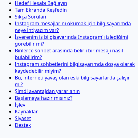
Hedef Hesabı Bağlayın
Tam Ekranda Keşfedin
Sıkça Sorulan
Instagram mesajlarını okumak için bilgisayarımda
neye ihtiyacım var?
İşverenim iş bilgisayarında Instagram'ı izlediğimi
görebilir mi?
Binlerce sohbet arasında belirli bir mesajı nasıl
bulabilirim?
Instagram sohbetlerini bilgisayarımda dosya olarak
kaydedebilir miyim?
Bu, interneti yavaş olan eski bilgisayarlarda çalışır
mı?
Şimdi avantajdan yararlanın
Başlamaya hazır mısınız?
İşlev
Kaynaklar
Siyaset
Destek