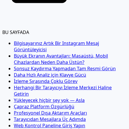
BU SAYFADA
Bilgisayarınız Artık Bir Instagram Mesaj
Görüntüleyicisi
Büyük Ekranın Avantajları: Masaüstü, Mobil
Cihazlardan Neden Daha Üstün?
Sonsuz Kaydırma Yapmadan Tam Resmi Görün
Daha Hızlı Analiz için Klavye Gücü
İzleme Sırasında Çoklu Görev
Herhangi Bir Tarayıcıyı İzleme Merkezi Haline
Getirin
Yükleyecek hiçbir şey yok — Asla
Çapraz Platform Özgürlüğü
Profesyonel Dışa Aktarım Araçları
Tarayıcıdan Mesajlara Üç Adımda
Web Kontrol Paneline Giriş Yapın