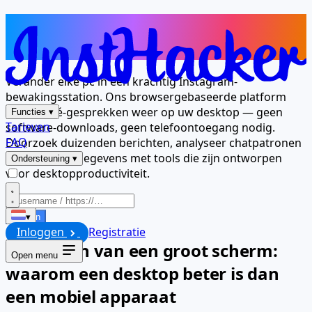
Uw computer is nu een Instagram-
berichtviewer
Verander elke pc in een krachtig Instagram-
bewakingsstation. Ons browsergebaseerde platform
geeft privé-gesprekken weer op uw desktop — geen
Functies
▾
Tarieven
software-downloads, geen telefoontoegang nodig.
FAQ
Doorzoek duizenden berichten, analyseer chatpatronen
en exporteer gegevens met tools die zijn ontworpen
Ondersteuning
▾
voor desktopproductiviteit.
Starten
▾
Inloggen
Registratie
Voordelen van een groot scherm:
Open menu
waarom een desktop beter is dan
een mobiel apparaat