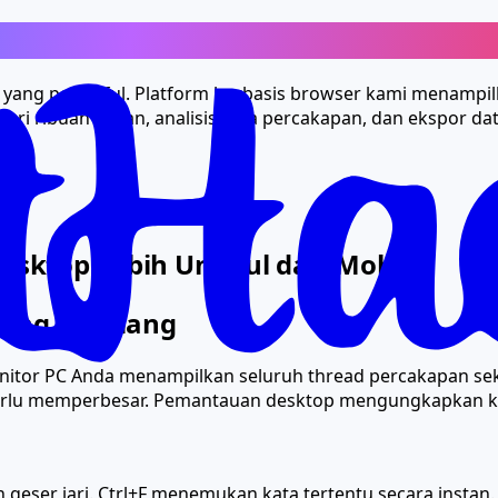
nampil Pesan Instagram
yang powerful. Platform berbasis browser kami menampilk
uri ribuan pesan, analisis pola percakapan, dan ekspor da
sktop Lebih Unggul dari Mobile
ling Berulang
itor PC Anda menampilkan seluruh thread percakapan sekal
a perlu memperbesar. Pemantauan desktop mengungkapkan k
ih geser jari. Ctrl+F menemukan kata tertentu secara inst