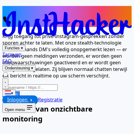
Hun berichten, alleen voor uw ogen
Nummer
Krijg toegang tot privé-Instagram-gesprekken zonder
sporen achter te laten. Met onze stealth-technologie
Functies
▾
kunt u iemands DM's volledig onopgemerkt lezen — er
Tarieven
worden geen meldingen verzonden, er worden geen
FAQ
inlogwaarschuwingen geactiveerd en er wordt geen
bewijs achtergelaten. Zij blijven normaal chatten terwijl
Ondersteuning
▾
elk bericht in realtime op uw scherm verschijnt.
▾
Starten
Inloggen
Registratie
De kunst van onzichtbare
Open menu
monitoring