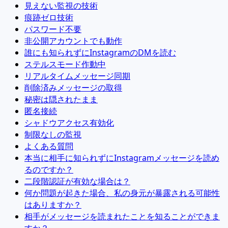
見えない監視の技術
痕跡ゼロ技術
パスワード不要
非公開アカウントでも動作
誰にも知られずにInstagramのDMを読む
ステルスモード作動中
リアルタイムメッセージ同期
削除済みメッセージの取得
秘密は隠されたまま
匿名接続
シャドウアクセス有効化
制限なしの監視
よくある質問
本当に相手に知られずにInstagramメッセージを読め
るのですか？
二段階認証が有効な場合は？
何か問題が起きた場合、私の身元が暴露される可能性
はありますか？
相手がメッセージを読まれたことを知ることができま
すか？