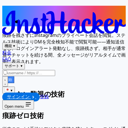
相手のメッセージを、あなただけが閲
覧
電話番号
痕跡を残さずにInstagramのプライベート会話を閲覧。ステ
ルス技術によりDMを完全検知不能で閲覧可能——通知送信
機能
▾
なし、ログインアラート発動なし、痕跡残さず。相手が通常
料金
通りチャットを続ける間、全メッセージがリアルタイムで画
FAQ
面に表示されます。
サポート
▾
開始
▾
見えない監視の技術
サインイン
登録
Open menu
痕跡ゼロ技術