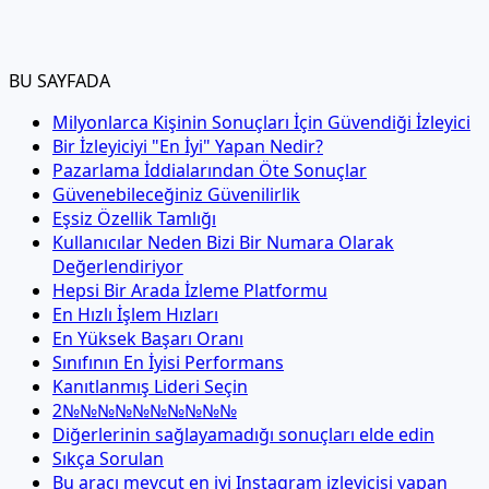
BU SAYFADA
Milyonlarca Kişinin Sonuçları İçin Güvendiği İzleyici
Bir İzleyiciyi "En İyi" Yapan Nedir?
Pazarlama İddialarından Öte Sonuçlar
Güvenebileceğiniz Güvenilirlik
Eşsiz Özellik Tamlığı
Kullanıcılar Neden Bizi Bir Numara Olarak
Değerlendiriyor
Hepsi Bir Arada İzleme Platformu
En Hızlı İşlem Hızları
En Yüksek Başarı Oranı
Sınıfının En İyisi Performans
Kanıtlanmış Lideri Seçin
2№№№№№№№№№№
Diğerlerinin sağlayamadığı sonuçları elde edin
Sıkça Sorulan
Bu aracı mevcut en iyi Instagram izleyicisi yapan