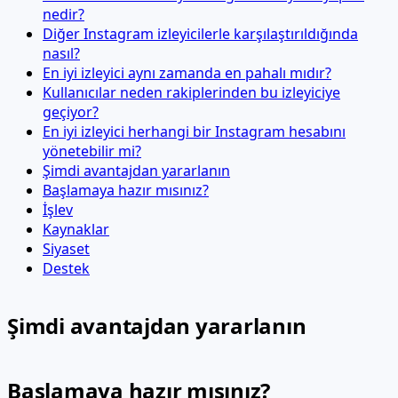
nedir?
Diğer Instagram izleyicilerle karşılaştırıldığında
nasıl?
En iyi izleyici aynı zamanda en pahalı mıdır?
Kullanıcılar neden rakiplerinden bu izleyiciye
geçiyor?
En iyi izleyici herhangi bir Instagram hesabını
yönetebilir mi?
Şimdi avantajdan yararlanın
Başlamaya hazır mısınız?
İşlev
Kaynaklar
Siyaset
Destek
Şimdi avantajdan yararlanın
Başlamaya hazır mısınız?