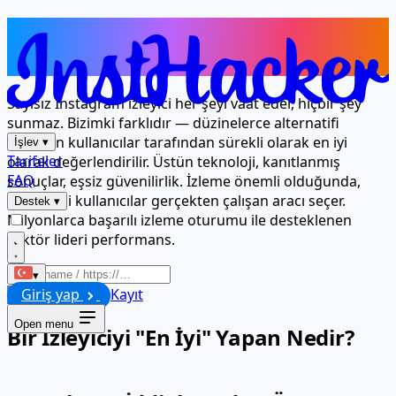
Milyonlarca Kişinin Sonuçları İçin
Güvendiği İzleyici
Sayısız Instagram izleyici her şeyi vaat eder, hiçbir şey
sunmaz. Bizimki farklıdır — düzinelerce alternatifi
deneyen kullanıcılar tarafından sürekli olarak en iyi
İşlev
▾
Tarifeler
olarak değerlendirilir. Üstün teknoloji, kanıtlanmış
FAQ
sonuçlar, eşsiz güvenilirlik. İzleme önemli olduğunda,
deneyimli kullanıcılar gerçekten çalışan aracı seçer.
Destek
▾
Milyonlarca başarılı izleme oturumu ile desteklenen
sektör lideri performans.
▾
Giriş yap
Kayıt
Başlat
Open menu
Bir İzleyiciyi "En İyi" Yapan Nedir?