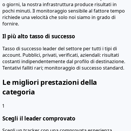
o giorni, la nostra infrastruttura produce risultati in
pochi minuti. Il monitoraggio sensibile al fattore tempo
richiede una velocità che solo noi siamo in grado di
fornire.
Il più alto tasso di successo
Tasso di successo leader del settore per tutti i tipi di
account. Pubblici, privati, verificati, aziendali: risultati
costanti indipendentemente dal profilo di destinazione.
Tentativi falliti rari; monitoraggio di successo standard.
Le migliori prestazioni della
categoria
1
Scegli il leader comprovato
Scegli un tracker con una comprovata esperienza.