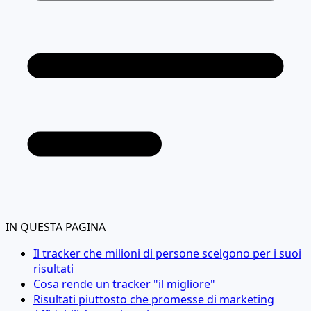
IN QUESTA PAGINA
Il tracker che milioni di persone scelgono per i suoi
risultati
Cosa rende un tracker "il migliore"
Risultati piuttosto che promesse di marketing