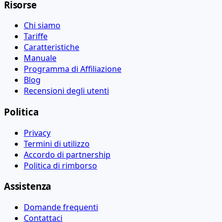
Risorse
Chi siamo
Tariffe
Caratteristiche
Manuale
Programma di Affiliazione
Blog
Recensioni degli utenti
Politica
Privacy
Termini di utilizzo
Accordo di partnership
Politica di rimborso
Assistenza
Domande frequenti
Contattaci