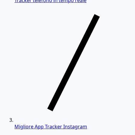
Tracker telefono in tempo reale
Migliore App Tracker Instagram