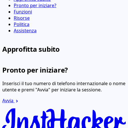
Pronto per iniziare?
Funzioni
Risorse
Politica
Assistenza
Approfitta subito
Pronto per iniziare?
Inserisci il tuo numero di telefono internazionale o nome
utente e premi "Avvia" per iniziare la sessione.
Avvia