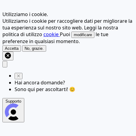
Utilizziamo i cookie.
Utilizziamo i cookie per raccogliere dati per migliorare la
tua esperienza sul nostro sito web. Leggi la nostra
politica di utilizzo
cookie
Puoi
le tue
modificare
preferenze in qualsiasi momento.
Accetta
No, grazie.
Hai ancora domande?
Sono qui per ascoltarti! 😊
Supporto