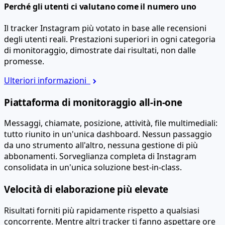
Perché gli utenti ci valutano come il numero uno
Il tracker Instagram più votato in base alle recensioni
degli utenti reali. Prestazioni superiori in ogni categoria
di monitoraggio, dimostrate dai risultati, non dalle
promesse.
Ulteriori informazioni
Piattaforma di monitoraggio all-in-one
Messaggi, chiamate, posizione, attività, file multimediali:
tutto riunito in un'unica dashboard. Nessun passaggio
da uno strumento all'altro, nessuna gestione di più
abbonamenti. Sorveglianza completa di Instagram
consolidata in un'unica soluzione best-in-class.
Velocità di elaborazione più elevate
Risultati forniti più rapidamente rispetto a qualsiasi
concorrente. Mentre altri tracker ti fanno aspettare ore