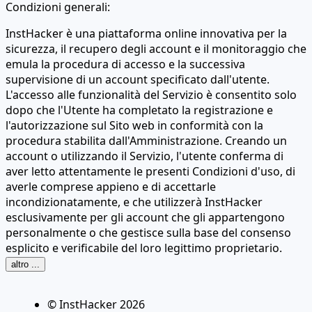
Condizioni generali:
InstHacker è una piattaforma online innovativa per la
sicurezza, il recupero degli account e il monitoraggio che
emula la procedura di accesso e la successiva
supervisione di un account specificato dall'utente.
L'accesso alle funzionalità del Servizio è consentito solo
dopo che l'Utente ha completato la registrazione e
l'autorizzazione sul Sito web in conformità con la
procedura stabilita dall'Amministrazione. Creando un
account o utilizzando il Servizio, l'utente conferma di
aver letto attentamente le presenti Condizioni d'uso, di
averle comprese appieno e di accettarle
incondizionatamente, e che utilizzerà InstHacker
esclusivamente per gli account che gli appartengono
personalmente o che gestisce sulla base del consenso
esplicito e verificabile del loro legittimo proprietario.
altro ...
© InstHacker
2026