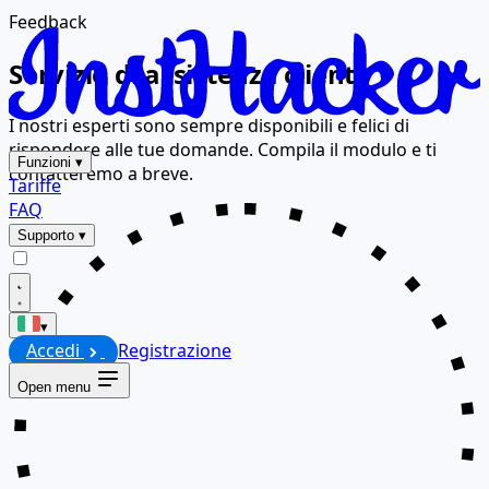
Feedback
Servizio di assistenza clienti
I nostri esperti sono sempre disponibili e felici di
rispondere alle tue domande. Compila il modulo e ti
Funzioni
▾
contatteremo a breve.
Tariffe
FAQ
Supporto
▾
▾
Accedi
Registrazione
Open menu