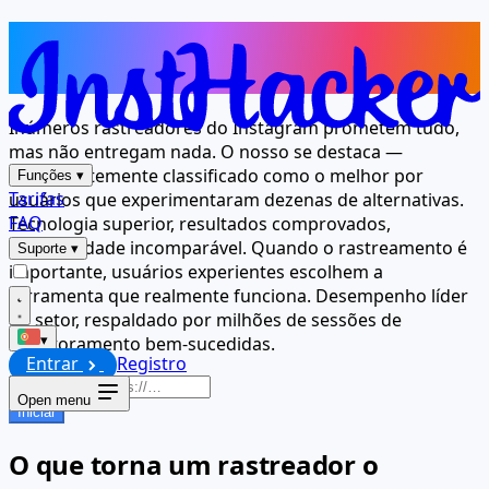
O rastreador em que milhões
confiam para obter resultados
Inúmeros rastreadores do Instagram prometem tudo,
mas não entregam nada. O nosso se destaca —
consistentemente classificado como o melhor por
Funções
▾
Tarifas
usuários que experimentaram dezenas de alternativas.
FAQ
Tecnologia superior, resultados comprovados,
confiabilidade incomparável. Quando o rastreamento é
Suporte
▾
importante, usuários experientes escolhem a
ferramenta que realmente funciona. Desempenho líder
do setor, respaldado por milhões de sessões de
monitoramento bem-sucedidas.
▾
Entrar
Registro
Open menu
Iniciar
O que torna um rastreador o