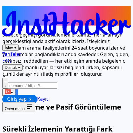
Yaptıkları Her Arama 24/7 Gözetim
Altında
Sadece geçmişi görüntülemekle kalmaz, her aramayı
gerçekleştiği anda aktif olarak izleriz. İzleyicimiz
Instagram arama faaliyetlerini 24 saat boyunca izler ve
İşlev
▾
Tarifeler
yeni aramalar bağlandıkları anda kaydeder. Gelen, giden,
FAQ
cevapsız, reddedilen — her etkileşim anında belgelenir.
Gerçek zamanlı uyarılar sizi bilgilendirirken, kapsamlı
Destek
▾
günlükler ayrıntılı iletişim profilleri oluşturur.
Başlat
▾
Giriş yap
Kayıt
Aktif İzleme ve Pasif Görüntüleme
Open menu
Sürekli İzlemenin Yarattığı Fark