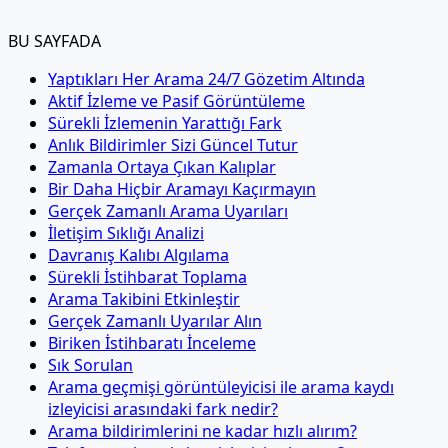
BU SAYFADA
Yaptıkları Her Arama 24/7 Gözetim Altında
Aktif İzleme ve Pasif Görüntüleme
Sürekli İzlemenin Yarattığı Fark
Anlık Bildirimler Sizi Güncel Tutur
Zamanla Ortaya Çıkan Kalıplar
Bir Daha Hiçbir Aramayı Kaçırmayın
Gerçek Zamanlı Arama Uyarıları
İletişim Sıklığı Analizi
Davranış Kalıbı Algılama
Sürekli İstihbarat Toplama
Arama Takibini Etkinleştir
Gerçek Zamanlı Uyarılar Alın
Biriken İstihbaratı İnceleme
Sık Sorulan
Arama geçmişi görüntüleyicisi ile arama kaydı
izleyicisi arasındaki fark nedir?
Arama bildirimlerini ne kadar hızlı alırım?