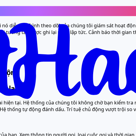
ực hiện
 nó diễn ra. Trình theo dõi của chúng tôi giám sát hoạt độn
 mọi tương tác được ghi lại ngay lập tức. Cảnh báo thời gian 
ụ động
g lại
lại hiện tại. Hệ thống của chúng tôi không chờ bạn kiểm tra
? Hệ thống tự động đánh dấu. Trí tuệ chủ động vượt trội so 
của bạn. Xem thông tin người gọi, loại cuộc gọi và thời gia