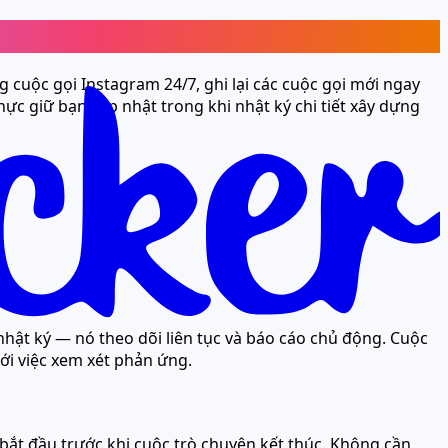
g cuộc gọi Instagram 24/7, ghi lại các cuộc gọi mới ngay
thực giữ bạn cập nhật trong khi nhật ký chi tiết xây dựng
 nhật ký — nó theo dõi liên tục và báo cáo chủ động. Cuộc
với việc xem xét phản ứng.
n bắt đầu trước khi cuộc trò chuyện kết thúc. Không cần