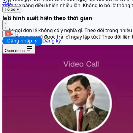
FAQ
kiểm tra bảng điều khiển nhiều lần. Không lo bỏ lỡ thông 
Hỗ trợ
▾
Mô hình xuất hiện theo thời gian
Cuộc gọi đơn lẻ không có ý nghĩa gì. Theo dõi trong nhiều
▾
ai bị bỏ qua so với được trả lời ngay lập tức? Theo dõi liên
Đăng nhập
Đăng ký
Open menu