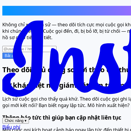
Giám sát 24/7 trên mọi cuộc gọi họ th
Không chỉ xem lịch sử — theo dõi tích cực mọi cuộc gọi khi
khi chúng kết nối. Cuộc gọi đến, đi, bị bỏ lỡ, bị từ chối —
hồ sơ giao tiếp chi tiết.
Bắt đầu
Theo dõi chủ động so với theo dõi th
Sự khác biệt mà giám sát liên tục man
Lịch sử cuộc gọi cho thấy quá khứ. Theo dõi cuộc gọi ghi 
gọi mới kết nối? Bạn biết ngay lập tức. Mô hình xuất hiện
Thông báo tức thì giúp bạn cập nhật liên tục
Chức năng
▾
Biểu phí
Mỗi cuộc gọi kích hoạt cảnh báo ngay lập tức đến thiết bị 