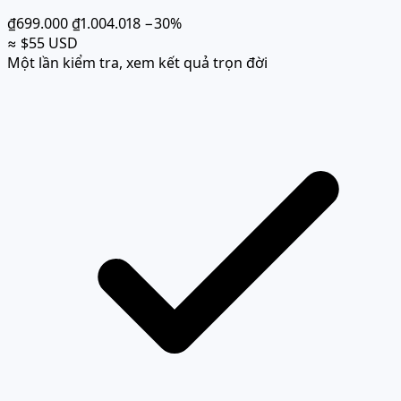
₫699.000
₫1.004.018
−30%
≈ $55 USD
Một lần kiểm tra, xem kết quả trọn đời