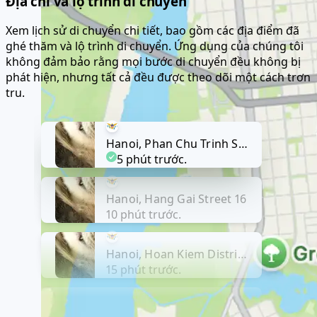
Địa chỉ và lộ trình di chuyển
Xem lịch sử di chuyển chi tiết, bao gồm các địa điểm đã
ghé thăm và lộ trình di chuyển. Ứng dụng của chúng tôi
không đảm bảo rằng mọi bước di chuyển đều không bị
phát hiện, nhưng tất cả đều được theo dõi một cách trơn
tru.
Hanoi, Phan Chu Trinh Street
5 phút trước.
Hanoi, Hang Gai Street 16
10 phút trước.
Hanoi, Hoan Kiem District, 5
15 phút trước.