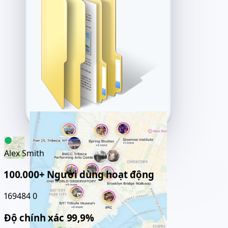
Alex Smith
100.000+ Người dùng hoạt động
169484
0
Độ chính xác 99,9%