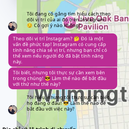
Tôi đang cố gắng tìm hiểu cách theo
dõi vị trí của ai đó trên Instagram.
😏 Có gợi ý nào không?
Theo dõi vị trí Instagram? 🤔 Đó là một
vấn đề phức tạp! Instagram có cung cấp
tính năng chia sẻ vị trí, nhưng bạn chỉ có
thể xem nếu người đó đã bật tính năng
này.
Tôi biết, nhưng tôi thực sự cần xem bên
trong chúng! 😎 Làm thế nào để bắt đầu
với thứ như thế này?
Tôi hiểu, nhưng tôi thực sự cần biết
họ đang ở đâu! 😎 Làm thế nào để
bắt đầu với việc này?