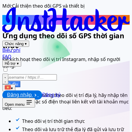
Mới:
Cải thiện theo dõi GPS và thiết bị
Theo dõi
Vị trí Instagram
Ứng dụng theo dõi số GPS thời gian
thực
Chức năng
▾
Biểu phí
FAQ
Để kích hoạt theo dõi vị trí Instagram, nhập số người
Hỗ trợ
▾
dùng:
Bắt đầu
▾
Đăng nhập
Đăng ký
Để kích hoạt tính năng theo dõi vị trí địa lý, hãy nhập tên
người dùng hoặc số điện thoại liên kết với tài khoản mục
Open menu
tiêu:
Theo dõi vị trí thời gian thực
Theo dõi và lưu trữ thẻ địa lý đã gửi và lưu trữ