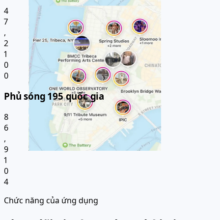
4
7
,
2
1
0
0
Phủ sóng 195 quốc gia
8
6
,
9
1
0
4
Chức năng của ứng dụng