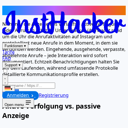
24/7-Überwachung jedes Anrufs
Nicht nur die Anzeige des Verlaufs – aktive Verfolgung
jedes Anrufs in Echtzeit. Unser Tracker überwacht rund
um die Uhr die Anrufaktivitäten auf Instagram und
protokolliert neue Anrufe in dem Moment, in dem sie
Funktionen
▾
verbunden werden. Eingehende, ausgehende, verpasste,
Tarife
abgelehnte Anrufe – jede Interaktion wird sofort
FAQ
dokumentiert. Echtzeit-Benachrichtigungen halten Sie
Support
▾
auf dem Laufenden, während umfassende Protokolle
detaillierte Kommunikationsprofile erstellen.
▾
Starten
Anmelden
Registrierung
Aktive Verfolgung vs. passive
Open menu
Anzeige