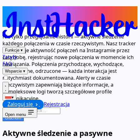
Całodobowy nadzór nad każdym
wykonanym połączeniem
Nie tylko przeglądanie historii — aktywne śledzenie
każdego połączenia w czasie rzeczywistym. Nasz tracker
monitoruje aktywność połączeń na Instagramie przez
Funkcje
▾
Taryfy
całą dobę, rejestrując nowe połączenia w momencie ich
FAQ
nawiązania. Połączenia przychodzące, wychodzące,
nieodebrane, odrzucone — każda interakcja jest
Wsparcie
▾
natychmiast dokumentowana. Alerty w czasie
rzeczywistym zapewniają bieżące informacje, a
kompleksowe logi tworzą szczegółowe profile
komunikacyjne.
▾
Zaloguj się
Rejestracja
Open menu
Uruchom
Aktywne śledzenie a pasywne