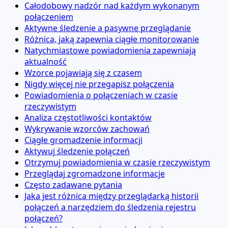
Całodobowy nadzór nad każdym wykonanym
połączeniem
Aktywne śledzenie a pasywne przeglądanie
Różnica, jaką zapewnia ciągłe monitorowanie
Natychmiastowe powiadomienia zapewniają
aktualność
Wzorce pojawiają się z czasem
Nigdy więcej nie przegapisz połączenia
Powiadomienia o połączeniach w czasie
rzeczywistym
Analiza częstotliwości kontaktów
Wykrywanie wzorców zachowań
Ciągłe gromadzenie informacji
Aktywuj śledzenie połączeń
Otrzymuj powiadomienia w czasie rzeczywistym
Przeglądaj zgromadzone informacje
Często zadawane pytania
Jaka jest różnica między przeglądarką historii
połączeń a narzędziem do śledzenia rejestru
połączeń?