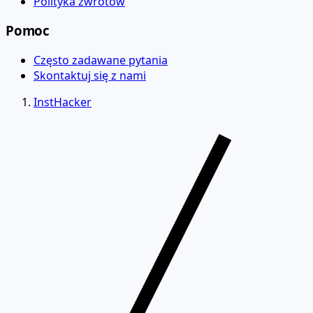
Polityka zwrotów
Pomoc
Często zadawane pytania
Skontaktuj się z nami
InstHacker