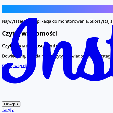
Funkcje
Najwyższej klasy aplikacja do monitorowania. Skorzystaj z
Czytaj wiadomości
Czytaj wiadomości Android
Dowiedz się, jak zdalnie odczytywać wiadomości z Instag
Czytaj więcej
Funkcje
▾
Taryfy