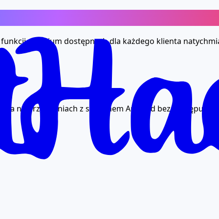
 funkcji premium dostępnych dla każdego klienta natychmias
rama na urządzeniach z systemem Android bez dostępu do t