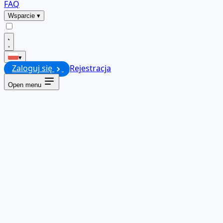
FAQ
Wsparcie
▾
▾
Zaloguj się
Rejestracja
Open menu