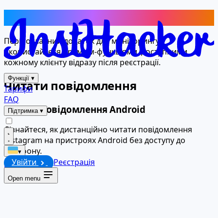
Функції
Першокласний додаток для моніторингу.
Скористайтеся преміум-функціями, доступними
кожному клієнту відразу після реєстрації.
Функції
▾
Читати повідомлення
Тарифи
FAQ
Читати повідомлення Android
Підтримка
▾
Дізнайтеся, як дистанційно читати повідомлення
Instagram на пристроях Android без доступу до
телефону.
▾
Увійти
Реєстрація
Читати
Open menu