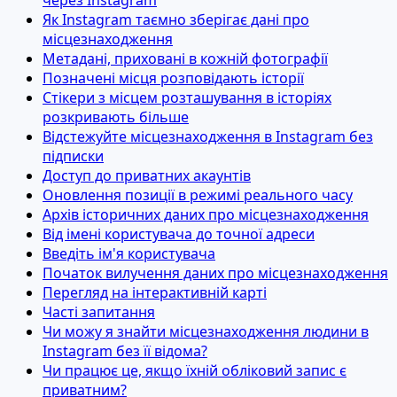
Як Instagram таємно зберігає дані про
місцезнаходження
Метадані, приховані в кожній фотографії
Позначені місця розповідають історії
Стікери з місцем розташування в історіях
розкривають більше
Відстежуйте місцезнаходження в Instagram без
підписки
Доступ до приватних акаунтів
Оновлення позиції в режимі реального часу
Архів історичних даних про місцезнаходження
Від імені користувача до точної адреси
Введіть ім'я користувача
Початок вилучення даних про місцезнаходження
Перегляд на інтерактивній карті
Часті запитання
Чи можу я знайти місцезнаходження людини в
Instagram без її відома?
Чи працює це, якщо їхній обліковий запис є
приватним?