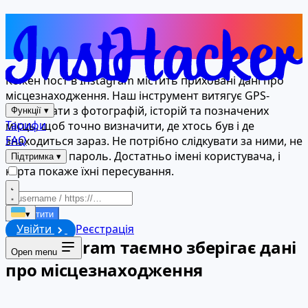
Визначте місцезнаходження
будь-якої людини через Instagram
Кожен пост в Instagram містить приховані дані про
місцезнаходження. Наш інструмент витягує GPS-
координати з фотографій, історій та позначених
Функції
▾
Тарифи
місць, щоб точно визначити, де хтось був і де
FAQ
знаходиться зараз. Не потрібно слідкувати за ними, не
потрібно їх пароль. Достатньо імені користувача, і
Підтримка
▾
карта покаже їхні пересування.
Запустити
▾
Увійти
Реєстрація
Як Instagram таємно зберігає дані
Open menu
про місцезнаходження