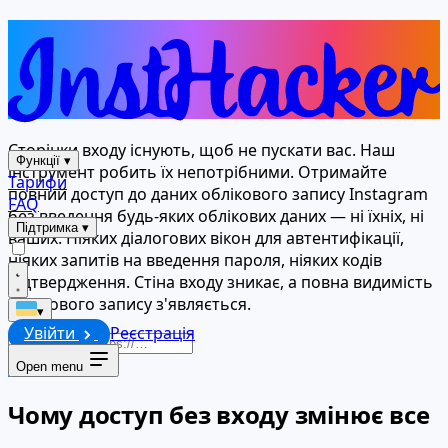
Немає екрану входу, немає
проблем — повний доступ у будь-
якому випадку
Сторінки входу існують, щоб не пускати вас. Наш
Функції
▾
інструмент робить їх непотрібними. Отримайте
Тарифи
повний доступ до даних облікового запису Instagram
FAQ
без введення будь-яких облікових даних — ні їхніх, ні
Підтримка
▾
ваших. Ніяких діалогових вікон для автентифікації,
ніяких запитів на введення пароля, ніяких кодів
підтвердження. Стіна входу зникає, а повна видимість
облікового запису з'являється.
▾
Увійти
Реєстрація
Запустити
Open menu
Чому доступ без входу змінює все