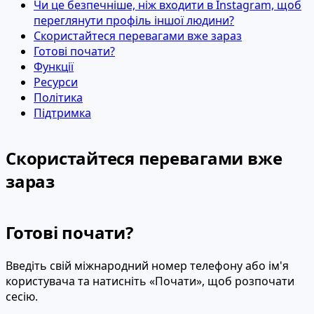
Чи це безпечніше, ніж входити в Instagram, щоб
переглянути профіль іншої людини?
Скористайтеся перевагами вже зараз
Готові почати?
Функції
Ресурси
Політика
Підтримка
Скористайтеся перевагами вже
зараз
Готові почати?
Введіть свій міжнародний номер телефону або ім'я
користувача та натисніть «Почати», щоб розпочати
сесію.