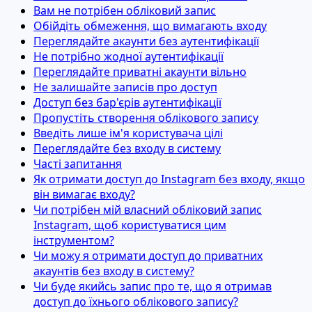
Вам не потрібен обліковий запис
Обійдіть обмеження, що вимагають входу
Переглядайте акаунти без аутентифікації
Не потрібно жодної аутентифікації
Переглядайте приватні акаунти вільно
Не залишайте записів про доступ
Доступ без бар'єрів аутентифікації
Пропустіть створення облікового запису
Введіть лише ім'я користувача цілі
Переглядайте без входу в систему
Часті запитання
Як отримати доступ до Instagram без входу, якщо
він вимагає входу?
Чи потрібен мій власний обліковий запис
Instagram, щоб користуватися цим
інструментом?
Чи можу я отримати доступ до приватних
акаунтів без входу в систему?
Чи буде якийсь запис про те, що я отримав
доступ до їхнього облікового запису?