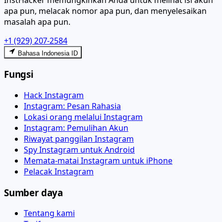
InstHacker memungkinkan Anda untuk melihat isi akun
apa pun, melacak nomor apa pun, dan menyelesaikan
masalah apa pun.
+1 (929) 207-2584
Bahasa Indonesia ID
Fungsi
Hack Instagram
Instagram: Pesan Rahasia
Lokasi orang melalui Instagram
Instagram: Pemulihan Akun
Riwayat panggilan Instagram
Spy Instagram untuk Android
Memata-matai Instagram untuk iPhone
Pelacak Instagram
Sumber daya
Tentang kami