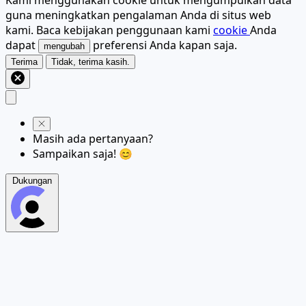
Kami menggunakan cookie untuk mengumpulkan data
guna meningkatkan pengalaman Anda di situs web
kami. Baca kebijakan penggunaan kami
cookie
Anda
dapat
preferensi Anda kapan saja.
mengubah
Terima
Tidak, terima kasih.
Masih ada pertanyaan?
Sampaikan saja! 😊
Dukungan