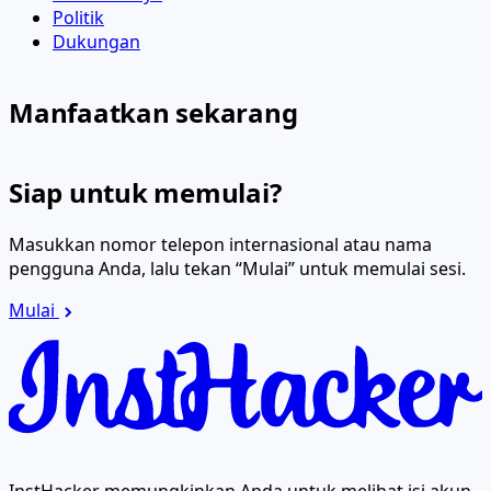
Politik
Dukungan
Manfaatkan sekarang
Siap untuk memulai?
Masukkan nomor telepon internasional atau nama
pengguna Anda, lalu tekan “Mulai” untuk memulai sesi.
Mulai