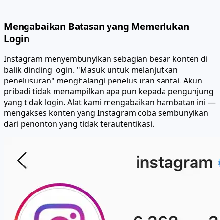
Mengabaikan Batasan yang Memerlukan
Login
Instagram menyembunyikan sebagian besar konten di
balik dinding login. "Masuk untuk melanjutkan
penelusuran" menghalangi penelusuran santai. Akun
pribadi tidak menampilkan apa pun kepada pengunjung
yang tidak login. Alat kami mengabaikan hambatan ini —
mengakses konten yang Instagram coba sembunyikan
dari penonton yang tidak terautentikasi.