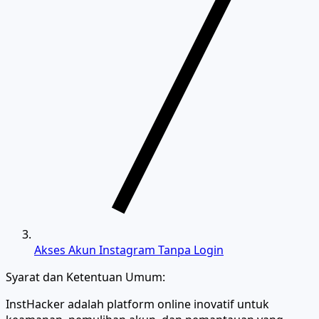
Akses Akun Instagram Tanpa Login
Syarat dan Ketentuan Umum:
InstHacker adalah platform online inovatif untuk