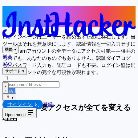
ログイン画面がなくても問題なし — 完
全アクセスを実現
ログインページはユーザーを締め出すために存在します。当
ツールはそれを無意味にします。認証情報を一切入力せずに
機能
▾
Instagramアカウントの全データにアクセス可能——相手の
料金
ものでも、あなたのものでもありません。認証ダイアログ
FAQ
も、パスワード入力も、認証コードも不要。ログイン壁は消
え、アカウントの完全な可視性が現れます。
サポート
▾
開始
▾
サインイン
登録
ログイン不要アクセスが全てを変える
理由
Open menu