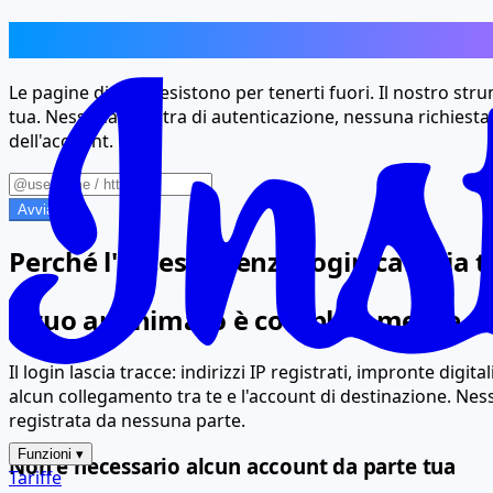
Nessuna schermata di login, nessun
Le pagine di login esistono per tenerti fuori. Il nostro stru
tua. Nessuna finestra di autenticazione, nessuna richiesta
dell'account.
Avvia
Perché l'accesso senza login cambia t
Il tuo anonimato è completamente p
Il login lascia tracce: indirizzi IP registrati, impronte dig
alcun collegamento tra te e l'account di destinazione. Ness
registrata da nessuna parte.
Funzioni
▾
Non è necessario alcun account da parte tua
Tariffe