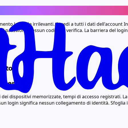
 problema: accesso completo comunqu
mento le rende irrilevanti. Accedi a tutti i dati dell'account
 di password, nessun codice di verifica. La barriera del log
utto
reservato
itali dei dispositivi memorizzate, tempi di accesso registrati.
un login significa nessun collegamento di identità. Sfoglia 