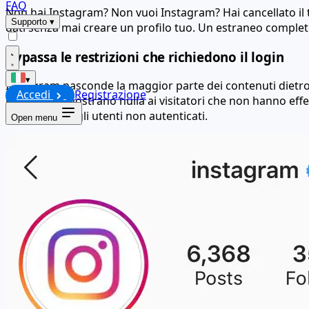
FAQ
Non hai Instagram? Non vuoi Instagram? Hai cancellato il 
Supporto
▾
dati senza mai creare un profilo tuo. Un estraneo complet
Bypassa le restrizioni che richiedono il login
▾
Instagram nasconde la maggior parte dei contenuti dietro b
Accedi
Registrazione
privati non mostrano nulla ai visitatori che non hanno eff
nascondere agli utenti non autenticati.
Open menu