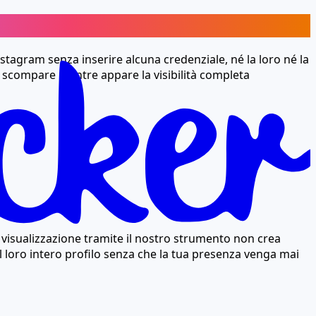
e
 Instagram senza inserire alcuna credenziale, né la loro né la
in scompare mentre appare la visibilità completa
 La visualizzazione tramite il nostro strumento non crea
il loro intero profilo senza che la tua presenza venga mai