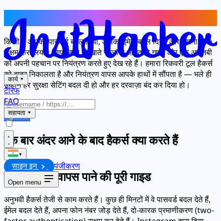
हैकरों ने कब्ज़ा कर लिया — अब इसे वापस लें
किसी ने आपका पासवर्ड बदल दिया, आपका ईमेल बदल दिया, और अपना 2FA
सक्षम कर लिया। आप अपने ही खाते से लॉक आउट हो गए हैं और एक अजनबी
को अपनी पहचान पर नियंत्रण करते हुए देख रहे हैं। हमारा रिकवरी टूल हैकर्स
को बाहर निकालता है और नियंत्रण वापस आपके हाथों में सौंपता है — भले ही
कार्य
▾
उन्होंने हर सुरक्षा सेटिंग बदल दी हो और हर दरवाज़ा बंद कर दिया हो।
टैरिफ
FAQ
सहायता
▾
शुरू करें
एक बार अंदर आने के बाद हैकर्स क्या करते हैं
▾
साइन इन
पंजीकरण
पूरा नियंत्रण वापस पाने की पूरी गाइड
Open menu
अनुभवी हैकर्स तेजी से काम करते हैं। कुछ ही मिनटों में वे पासवर्ड बदल देते हैं,
ईमेल बदल देते हैं, अपना फोन नंबर जोड़ देते हैं, दो-कारक प्रमाणीकरण (two-