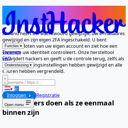
Hackers hebben de controle
overgenomen — neem die nu terug
Iemand heeft uw wachtwoord gewijzigd, uw e-mailadres
gewijzigd en zijn eigen 2FA ingeschakeld. U bent
buitengesloten van uw eigen account en ziet hoe een
Functies
▾
Tarieven
vreemde uw identiteit controleert. Onze hersteltool
FAQ
verwijdert hackers en geeft u de controle terug, zelfs als
ze alle beveiligingsinstellingen hebben gewijzigd en alle
Ondersteuning
▾
deuren hebben vergrendeld.
Starten
▾
Inloggen
Registratie
Wat hackers doen als ze eenmaal
Open menu
binnen zijn