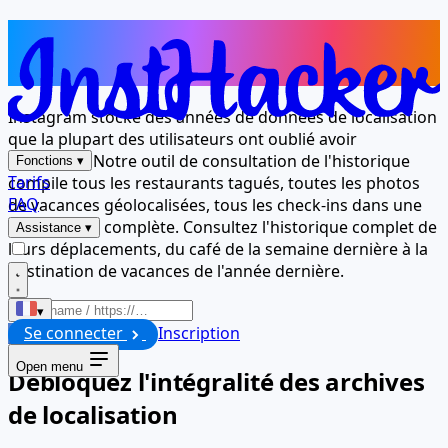
Tous les endroits où ils se sont
rendus — Un seul tableau de bord
Instagram stocke des années de données de localisation
que la plupart des utilisateurs ont oublié avoir
partagées. Notre outil de consultation de l'historique
Fonctions
▾
Tarifs
compile tous les restaurants tagués, toutes les photos
FAQ
de vacances géolocalisées, tous les check-ins dans une
chronologie complète. Consultez l'historique complet de
Assistance
▾
leurs déplacements, du café de la semaine dernière à la
destination de vacances de l'année dernière.
▾
Se connecter
Inscription
Lancer
Open menu
Débloquez l'intégralité des archives
de localisation