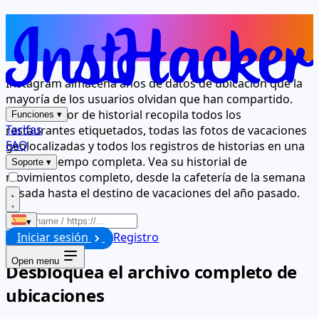
Todos los lugares en los que han
estado, en un solo panel
Instagram almacena años de datos de ubicación que la
mayoría de los usuarios olvidan que han compartido.
Nuestro visor de historial recopila todos los
Funciones
▾
Tarifas
restaurantes etiquetados, todas las fotos de vacaciones
FAQ
geolocalizadas y todos los registros de historias en una
línea de tiempo completa. Vea su historial de
Soporte
▾
movimientos completo, desde la cafetería de la semana
pasada hasta el destino de vacaciones del año pasado.
▾
Iniciar sesión
Registro
Iniciar
Open menu
Desbloquea el archivo completo de
ubicaciones