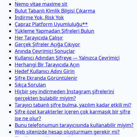
Nemo vitae maxime sit
Bulut Tabanlı Kimlik Bilgisi Çıkarma
İndirme Yok, Risk Yok
Çapraz Platform Uyumluluğu**
Yükleme Yapmadan Şifreleri Bulun
Her Tarayıcıda Çalışır
Gerçek Şifreler Açığa Çıkıyor
Anında Çevrimiçi Sonuçlar
Kullanıcı Adından Şifreye — Yalnızca Çevrimiçi
Herhangi Bir Tarayıcıda Açın
Hedef Kullanıcı Adını Girin
Şifre Ekranda Görüntülenir
Sıkça Sorulan
Hiçbir şey indirmeden Instagram şifrelerini
gerçekten bulabilir miyim?
Tarayıcı tabanlı şifre bulma, yazılım kadar etkili mi?
Şifre özel karakterler içeren çok karmaşık bir şifre
ise ne olur?
Bunu telefonumun tarayıcısında kullanabilir miyim?
Web sitenizde hesap oluşturmam gerekir mi?