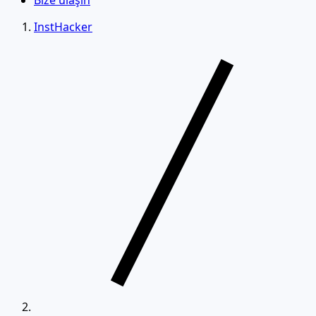
Bize ulaşın
InstHacker