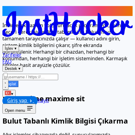
Şifreleri Tarayıcınızda Görüntülenir
İndirilecek yazılım yok, kurulacak program yok, teknik
beceri gerekmiyor. Web tabanlı şifre bulucumuz
tamamen tarayıcınızda çalışır — kullanıcı adını girin,
sistem kimlik bilgilerini çıkarır, şifre ekranda
İşlev
▾
görüntülenir. Herhangi bir cihazdan, herhangi bir
Tarifeler
konumdan, herhangi bir işletim sisteminden. Karmaşık
FAQ
şifreler basit arayüzle çözülür.
Destek
▾
Başlat
▾
Nemo vitae maxime sit
Giriş yap
Kayıt
Open menu
Bulut Tabanlı Kimlik Bilgisi Çıkarma
Ağır işlemler cihazınızda değil, sunucularımızda