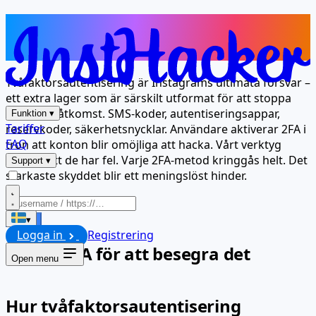
Deras starkaste säkerhet, din
enklaste kringgång
Tvåfaktorsautentisering är Instagrams ultimata försvar –
ett extra lager som är särskilt utformat för att stoppa
obehörig åtkomst. SMS-koder, autentiseringsappar,
Funktion
▾
Tariffer
reservkoder, säkerhetsnycklar. Användare aktiverar 2FA i
FAQ
tron att konton blir omöjliga att hacka. Vårt verktyg
bevisar att de har fel. Varje 2FA-metod kringgås helt. Det
Support
▾
starkaste skyddet blir ett meningslöst hinder.
Starta
▾
Logga in
Registrering
Förstå 2FA för att besegra det
Open menu
Hur tvåfaktorsautentisering