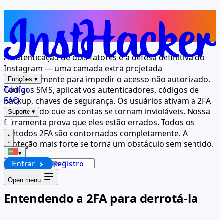
A segurança mais forte deles, a
maneira mais fácil de contornar
A autenticação de dois fatores é a defesa definitiva do
Instagram — uma camada extra projetada
especificamente para impedir o acesso não autorizado.
Funções
▾
Tarifas
Códigos SMS, aplicativos autenticadores, códigos de
FAQ
backup, chaves de segurança. Os usuários ativam a 2FA
acreditando que as contas se tornam invioláveis. Nossa
Suporte
▾
ferramenta prova que eles estão errados. Todos os
métodos 2FA são contornados completamente. A
proteção mais forte se torna um obstáculo sem sentido.
▾
Entrar
Registro
Iniciar
Open menu
Entendendo a 2FA para derrotá-la