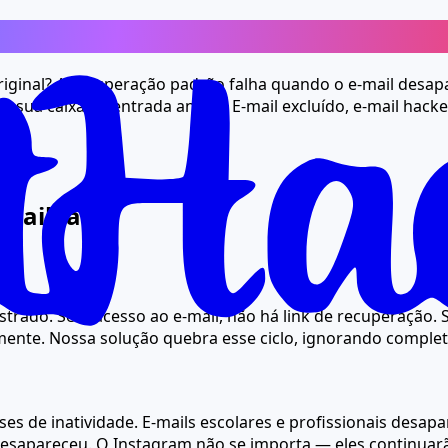
á perdida
iginal? A recuperação padrão falha quando o e-mail desapa
na sua caixa de entrada antiga. E-mail excluído, e-mail hac
mail falha
strado. Sem acesso ao e-mail, não há link de recuperação. S
amente. Nossa solução quebra esse ciclo, ignorando complet
ses de inatividade. E-mails escolares e profissionais de
desapareceu. O Instagram não se importa — eles continuarã