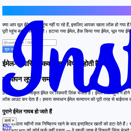
ईमेल खो गया? आपका खाता भी नहीं खोया है
क्या आप मूल ईमेल तक पहुंच नहीं पा रहे हैं, इसलिए आपका खाता लॉक हो गया ह
पूरी पहुंच बहाल कर देता है। हटाया गया ईमेल, हैक किया गया ईमेल, भूल गया ईम
शुरू करें
ईमेल-आधारित रिकवरी क्यों विफल होती है
सत्यापन लूप की समस्या
Instagram पंजीकृत ईमेल पर रिकवरी लिंक भेजता है। ईमेल तक पहुंच न होने 
लॉक आउट कर देता है। हमारा समाधान ईमेल सत्यापन को पूरी तरह से बाईपास 
पुराने ईमेल गायब हो जाते हैं
कार्य
▾
ईमेल प्रदाता महीनों तक निष्क्रिय रहने के बाद इनएक्टिव खातों को हटा देते 
टैरिफ
Instagram को कोई फर्क नहीं पड़ता — वे खाली जगह में रिकवरी लिंक भेजते र