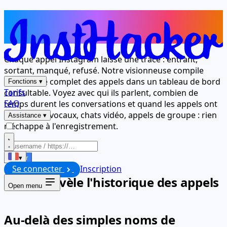
L'historique complet des appels à
portée de main
Chaque appel Instagram laisse une trace : entrant,
sortant, manqué, refusé. Notre visionneuse compile
l'historique complet des appels dans un tableau de bord
Fonctions
▾
Tarifs
consultable. Voyez avec qui ils parlent, combien de
FAQ
temps durent les conversations et quand les appels ont
lieu. Appels vocaux, chats vidéo, appels de groupe : rien
Assistance
▾
n'échappe à l'enregistrement.
Lancer
▾
Se connecter
Inscription
Ce que révèle l'historique des appels
Open menu
Au-delà des simples noms de