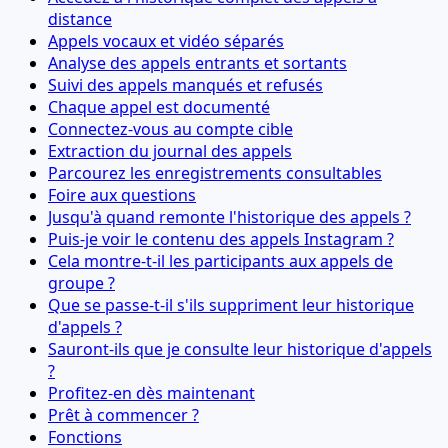
distance
Appels vocaux et vidéo séparés
Analyse des appels entrants et sortants
Suivi des appels manqués et refusés
Chaque appel est documenté
Connectez-vous au compte cible
Extraction du journal des appels
Parcourez les enregistrements consultables
Foire aux questions
Jusqu'à quand remonte l'historique des appels ?
Puis-je voir le contenu des appels Instagram ?
Cela montre-t-il les participants aux appels de
groupe ?
Que se passe-t-il s'ils suppriment leur historique
d'appels ?
Sauront-ils que je consulte leur historique d'appels
?
Profitez-en dès maintenant
Prêt à commencer ?
Fonctions