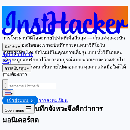
ทุกการสนทนาวิดีโอถูกบันทึกไว้ ทุกราย
ละเอียดถูกเก็บไว้
การโทรผ่านวิดีโอจะหายไปทันทีเมื่อสิ้นสุด — เว้นแต่คุณจะบัน
ทึกไว้ เครื่องมือของเราจะบันทึกการสนทนาวิดีโอใน
ฟังก์ชัน
▾
Instagram โดยอัตโนมัติในคุณภาพเต็มรูปแบบ ทั้งวิดีโอและ
อัตราค่าบริการ
เสียงจะถูกเก็บรักษาไว้อย่างสมบูรณ์แบบ พวกเขาจะวางสายไป
FAQ
โดยคิดว่าบทสนทนานั้นหายไปตลอดกาล คุณกดเล่นเมื่อใดก็ได้
การสนับสนุน
▾
ตามต้องการ
เริ่ม
▾
เข้าสู่ระบบ
การลงทะเบียน
ทำไมการบันทึกจังหวะจึงดีกว่าการ
Open menu
มอนิเตอร์สด